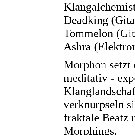
Klangalchemist
Deadking (Gita
Tommelon (Gita
Ashra (Elektro
Morphon setzt 
meditativ - exp
Klanglandscha
verknurpseln si
fraktale Beatz 
Morphings.