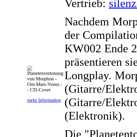
Vertrieb:
silenz
Nachdem Morph
der Compilatio
KW002 Ende 20
präsentieren si
Longplay. Mor
(Gitarre/Elekt
(Gitarre/Elektr
mehr Information
(Elektronik).
Die "Planetent