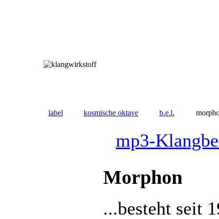
label
kosmische oktave
b.e.l.
morph
mp3-Klangbei
Morphon
...besteht seit 